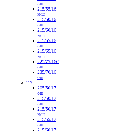
ош
215/55/16
н/ш
215/60/16
ош
215/60/16
н/ш
215/65/16
ош
215/65/16
н/ш
225/75/16C
ош
235/70/16
ош
"17
205/50/17
ош
215/50/17
ош
215/50/17
н/ш
215/55/17
ош
215/60/17