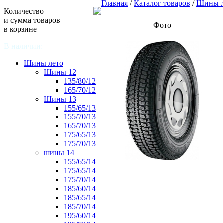
Главная
/
Каталог товаров
/
Шины л
Количество
и сумма товаров
Фото
в корзине
В наличии:
Шины лето
Шины 12
135/80/12
165/70/12
Шины 13
155/65/13
155/70/13
165/70/13
175/65/13
175/70/13
шины 14
155/65/14
175/65/14
175/70/14
185/60/14
185/65/14
185/70/14
195/60/14