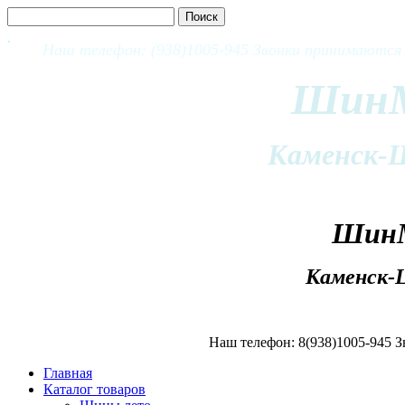
Наш телефон: (938)1005-945 Звонки принимаются с
ШинМ
Каменск-
Шин
Каменск-
Наш телефон: 8(938)1005-945 З
Главная
Каталог товаров