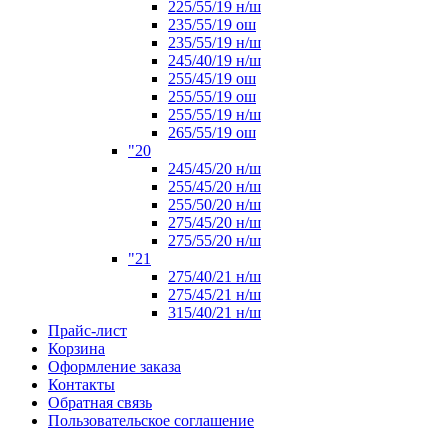
225/55/19 н/ш
235/55/19 ош
235/55/19 н/ш
245/40/19 н/ш
255/45/19 ош
255/55/19 ош
255/55/19 н/ш
265/55/19 ош
"20
245/45/20 н/ш
255/45/20 н/ш
255/50/20 н/ш
275/45/20 н/ш
275/55/20 н/ш
"21
275/40/21 н/ш
275/45/21 н/ш
315/40/21 н/ш
Прайс-лист
Корзина
Оформление заказа
Контакты
Обратная связь
Пользовательское соглашение