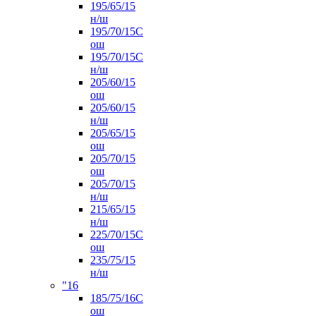
195/65/15
н/ш
195/70/15С
ош
195/70/15С
н/ш
205/60/15
ош
205/60/15
н/ш
205/65/15
ош
205/70/15
ош
205/70/15
н/ш
215/65/15
н/ш
225/70/15С
ош
235/75/15
н/ш
"16
185/75/16С
ош