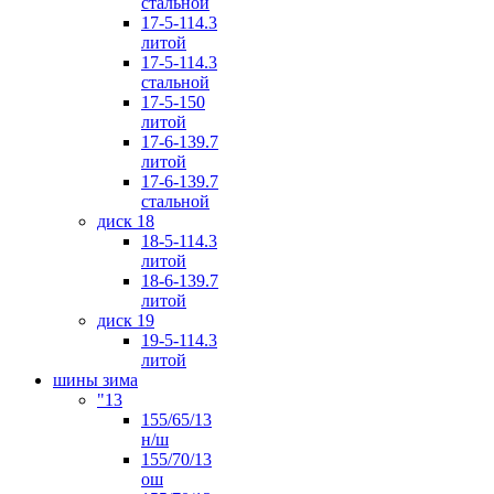
стальной
17-5-114.3
литой
17-5-114.3
стальной
17-5-150
литой
17-6-139.7
литой
17-6-139.7
стальной
диск 18
18-5-114.3
литой
18-6-139.7
литой
диск 19
19-5-114.3
литой
шины зима
"13
155/65/13
н/ш
155/70/13
ош