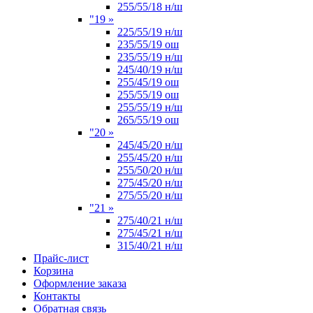
255/55/18 н/ш
"19
»
225/55/19 н/ш
235/55/19 ош
235/55/19 н/ш
245/40/19 н/ш
255/45/19 ош
255/55/19 ош
255/55/19 н/ш
265/55/19 ош
"20
»
245/45/20 н/ш
255/45/20 н/ш
255/50/20 н/ш
275/45/20 н/ш
275/55/20 н/ш
"21
»
275/40/21 н/ш
275/45/21 н/ш
315/40/21 н/ш
Прайс-лист
Корзина
Оформление заказа
Контакты
Обратная связь