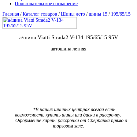
Пользовательское соглашение
Главная
/
Каталог товаров
/
Шины лето
/
шины 15
/
195/65/15
а/шина Viatti Strada2 V-134 195/65/15 95V
автошина летняя
В наличии:
6 шт
Цена 4760 р.
***
Цена со скидкой
4520 р.
(При предъявлении карты ШинМастер за наличный расчет)
*В наших шинных центрах всегда есть
возможность купить шины или диски в рассрочку.
Оформление карты рассрочки от Сбербанка прямо в
торговом зале.