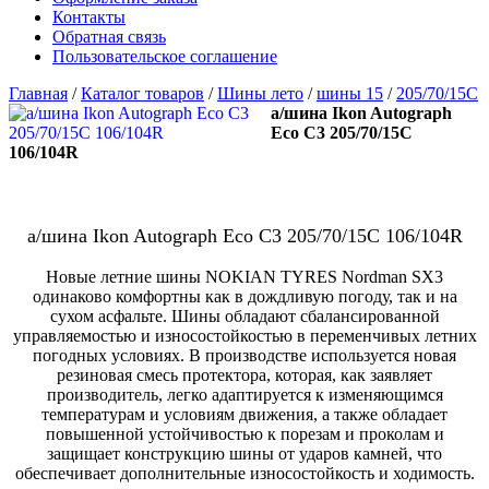
Контакты
Обратная связь
Пользовательское соглашение
Главная
/
Каталог товаров
/
Шины лето
/
шины 15
/
205/70/15С
а/шина Ikon Autograph
Eco C3 205/70/15C
106/104R
а/шина Ikon Autograph Eco C3 205/70/15C 106/104R
Новые летние шины NOKIAN TYRES Nordman SX3
одинаково комфортны как в дождливую погоду, так и на
сухом асфальте. Шины обладают сбалансированной
управляемостью и износостойкостью в переменчивых летних
погодных условиях. В производстве используется новая
резиновая смесь протектора, которая, как заявляет
производитель, легко адаптируется к изменяющимся
температурам и условиям движения, а также обладает
повышенной устойчивостью к порезам и проколам и
защищает конструкцию шины от ударов камней, что
обеспечивает дополнительные износостойкость и ходимость.