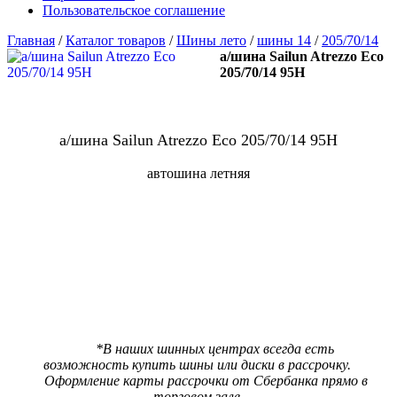
Пользовательское соглашение
Главная
/
Каталог товаров
/
Шины лето
/
шины 14
/
205/70/14
а/шина Sailun Atrezzo Eco
205/70/14 95H
а/шина Sailun Atrezzo Eco 205/70/14 95H
автошина летняя
В наличии:
4 шт
Цена 6950 р.
***
Цена со скидкой
6600 р.
(При предъявлении карты ШинМастер за наличный расчет)
*В наших шинных центрах всегда есть
возможность купить шины или диски в рассрочку.
Оформление карты рассрочки от Сбербанка прямо в
торговом зале.