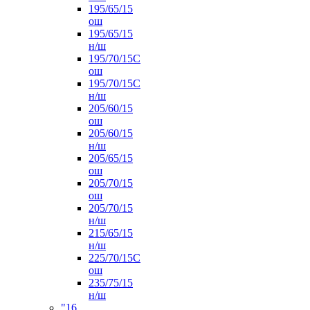
195/65/15
ош
195/65/15
н/ш
195/70/15С
ош
195/70/15С
н/ш
205/60/15
ош
205/60/15
н/ш
205/65/15
ош
205/70/15
ош
205/70/15
н/ш
215/65/15
н/ш
225/70/15С
ош
235/75/15
н/ш
"16