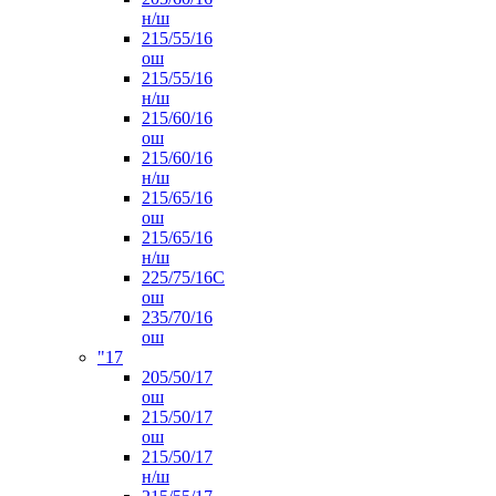
н/ш
215/55/16
ош
215/55/16
н/ш
215/60/16
ош
215/60/16
н/ш
215/65/16
ош
215/65/16
н/ш
225/75/16C
ош
235/70/16
ош
"17
205/50/17
ош
215/50/17
ош
215/50/17
н/ш