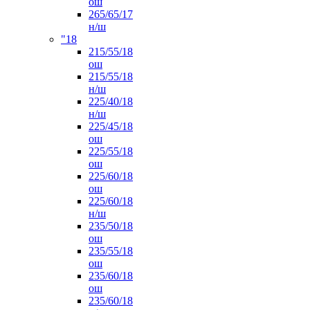
ош
265/65/17
н/ш
"18
215/55/18
ош
215/55/18
н/ш
225/40/18
н/ш
225/45/18
ош
225/55/18
ош
225/60/18
ош
225/60/18
н/ш
235/50/18
ош
235/55/18
ош
235/60/18
ош
235/60/18