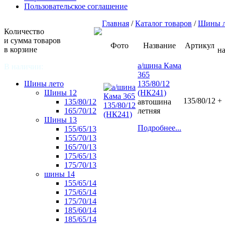
Пользовательское соглашение
Главная
/
Каталог товаров
/
Шины л
Количество
и сумма товаров
Фото
Название
Артикул
в корзине
н
а/шина Кама
В наличии:
365
Шины лето
135/80/12
Шины 12
(НК241)
135/80/12
+
135/80/12
автошина
165/70/12
летняя
Шины 13
Подробнее...
155/65/13
155/70/13
165/70/13
175/65/13
175/70/13
шины 14
155/65/14
175/65/14
175/70/14
185/60/14
185/65/14