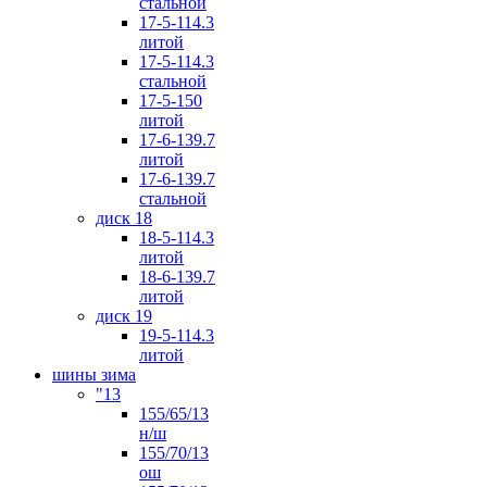
стальной
17-5-114.3
литой
17-5-114.3
стальной
17-5-150
литой
17-6-139.7
литой
17-6-139.7
стальной
диск 18
18-5-114.3
литой
18-6-139.7
литой
диск 19
19-5-114.3
литой
шины зима
"13
155/65/13
н/ш
155/70/13
ош