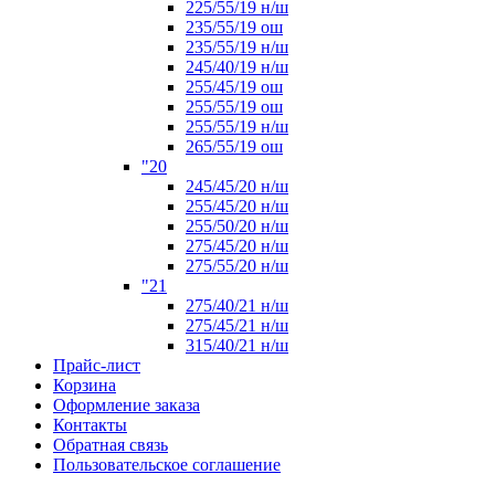
225/55/19 н/ш
235/55/19 ош
235/55/19 н/ш
245/40/19 н/ш
255/45/19 ош
255/55/19 ош
255/55/19 н/ш
265/55/19 ош
"20
245/45/20 н/ш
255/45/20 н/ш
255/50/20 н/ш
275/45/20 н/ш
275/55/20 н/ш
"21
275/40/21 н/ш
275/45/21 н/ш
315/40/21 н/ш
Прайс-лист
Корзина
Оформление заказа
Контакты
Обратная связь
Пользовательское соглашение