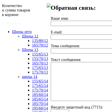
Количество
Обратная связь:
и сумма товаров
в корзине
Ваше имя:
В наличии:
Шины лето
E-mail:
Шины 12
135/80/12
165/70/12
Тема сообщения:
Шины 13
155/65/13
155/70/13
Текст сообщения:
165/70/13
175/65/13
175/70/13
шины 14
155/65/14
175/65/14
175/70/14
185/60/14
185/65/14
185/70/14
Введите защитный код (7715):
195/60/14