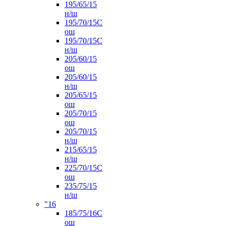
195/65/15
н/ш
195/70/15С
ош
195/70/15С
н/ш
205/60/15
ош
205/60/15
н/ш
205/65/15
ош
205/70/15
ош
205/70/15
н/ш
215/65/15
н/ш
225/70/15С
ош
235/75/15
н/ш
"16
185/75/16С
ош