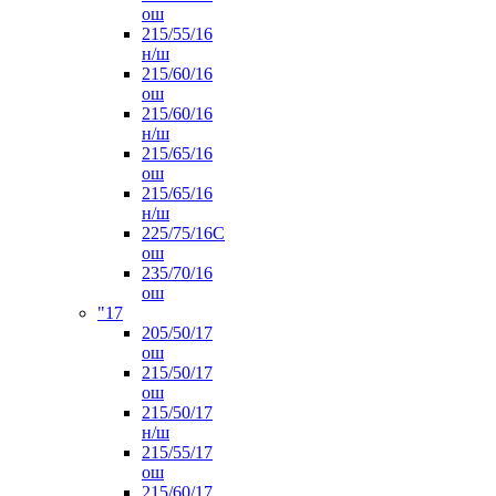
ош
215/55/16
н/ш
215/60/16
ош
215/60/16
н/ш
215/65/16
ош
215/65/16
н/ш
225/75/16C
ош
235/70/16
ош
"17
205/50/17
ош
215/50/17
ош
215/50/17
н/ш
215/55/17
ош
215/60/17