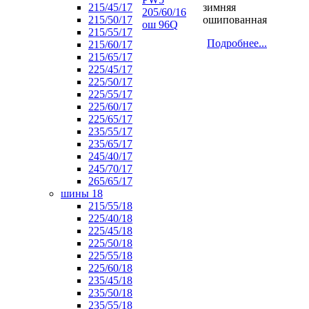
215/45/17
зимняя
215/50/17
ошипованная
215/55/17
Подробнее...
215/60/17
215/65/17
225/45/17
225/50/17
225/55/17
225/60/17
225/65/17
235/55/17
235/65/17
245/40/17
245/70/17
265/65/17
шины 18
215/55/18
225/40/18
225/45/18
225/50/18
225/55/18
225/60/18
235/45/18
235/50/18
235/55/18