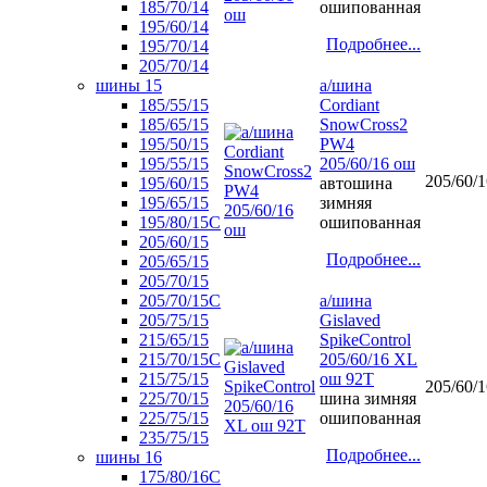
185/70/14
ошипованная
195/60/14
Подробнее...
195/70/14
205/70/14
шины 15
а/шина
185/55/15
Cordiant
185/65/15
SnowCross2
195/50/15
PW4
195/55/15
205/60/16 ош
205/60/1
195/60/15
автошина
195/65/15
зимняя
195/80/15С
ошипованная
205/60/15
Подробнее...
205/65/15
205/70/15
205/70/15С
а/шина
205/75/15
Gislaved
215/65/15
SpikeControl
215/70/15C
205/60/16 XL
215/75/15
ош 92T
205/60/1
225/70/15
шина зимняя
225/75/15
ошипованная
235/75/15
Подробнее...
шины 16
175/80/16С