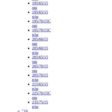
195/65/15
ош
195/65/15
н/ш
195/70/15С
ош
195/70/15С
н/ш
205/60/15
ош
205/60/15
н/ш
205/65/15
ош
205/70/15
ош
205/70/15
н/ш
215/65/15
н/ш
225/70/15С
ош
235/75/15
н/ш
"16