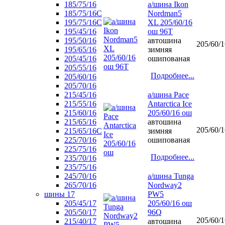
185/75/16
а/шина Ikon
185/75/16С
Nordman5
195/75/16С
XL 205/60/16
195/45/16
ош 96T
195/50/16
автошина
205/60/1
195/65/16
зимняя
205/45/16
ошипованая
205/55/16
Подробнее...
205/60/16
205/70/16
215/45/16
а/шина Pace
215/55/16
Antarctica Ice
215/60/16
205/60/16 ош
215/65/16
автошина
205/60/1
215/65/16С
зимняя
225/70/16
ошипованая
225/75/16
Подробнее...
235/70/16
235/75/16
245/70/16
а/шина Tunga
265/70/16
Nordway2
шины 17
PW5
205/45/17
205/60/16 ош
205/50/17
96Q
205/60/1
215/40/17
автошина