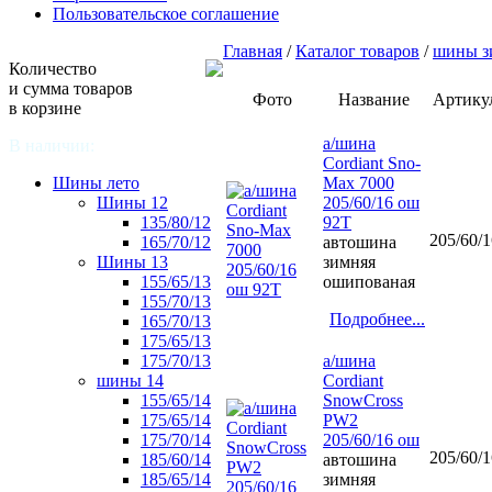
Пользовательское соглашение
Главная
/
Каталог товаров
/
шины з
Количество
и сумма товаров
Фото
Название
Артику
в корзине
а/шина
В наличии:
Cordiant Sno-
Шины лето
Max 7000
Шины 12
205/60/16 ош
135/80/12
92T
205/60/1
165/70/12
автошина
Шины 13
зимняя
155/65/13
ошипованая
155/70/13
Подробнее...
165/70/13
175/65/13
175/70/13
а/шина
шины 14
Cordiant
155/65/14
SnowCross
175/65/14
PW2
175/70/14
205/60/16 ош
205/60/1
185/60/14
автошина
185/65/14
зимняя