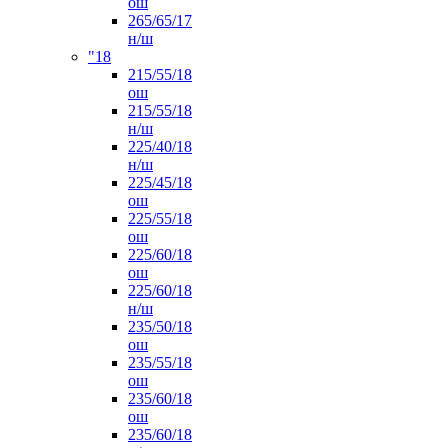
ош
265/65/17
н/ш
"18
215/55/18
ош
215/55/18
н/ш
225/40/18
н/ш
225/45/18
ош
225/55/18
ош
225/60/18
ош
225/60/18
н/ш
235/50/18
ош
235/55/18
ош
235/60/18
ош
235/60/18