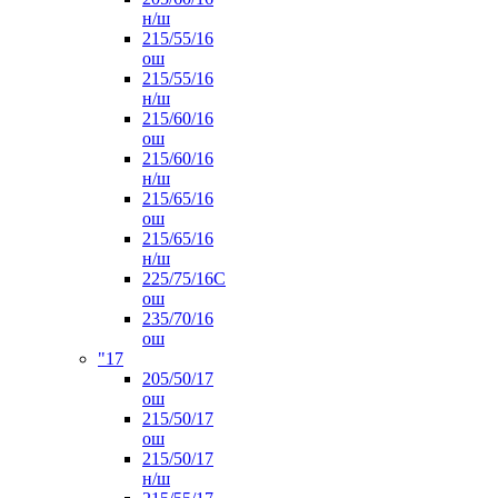
н/ш
215/55/16
ош
215/55/16
н/ш
215/60/16
ош
215/60/16
н/ш
215/65/16
ош
215/65/16
н/ш
225/75/16C
ош
235/70/16
ош
"17
205/50/17
ош
215/50/17
ош
215/50/17
н/ш