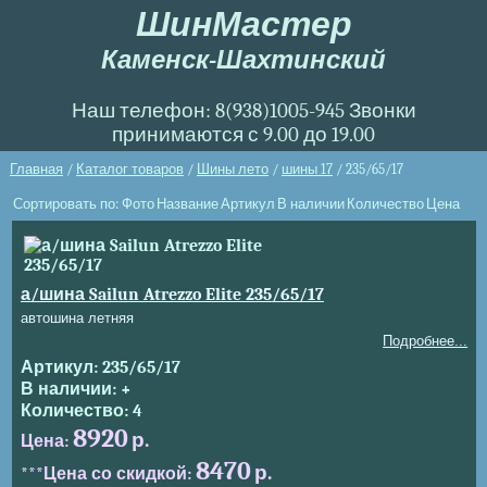
ШинМастер
Каменск-Шахтинский
Наш телефон: 8(938)1005-945 Звонки
принимаются с 9.00 до 19.00
Главная
/
Каталог товаров
/
Шины лето
/
шины 17
/ 235/65/17
Фото
Название
Артикул
В наличии
Количество
Цена
***Цена со скидкой
Заказ
а/шина Sailun Atrezzo Elite 235/65/17
автошина летняя
Подробнее...
235/65/17
+
4
8920
8470