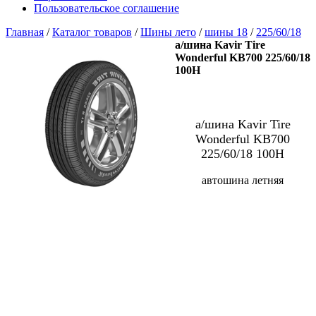
Пользовательское соглашение
Главная
/
Каталог товаров
/
Шины лето
/
шины 18
/
225/60/18
а/шина Kavir Tire
Wonderful KB700 225/60/18
100H
а/шина Kavir Tire
Wonderful KB700
225/60/18 100H
автошина летняя
В наличии:
4 шт
Цена 7180 р.
***
Цена со скидкой
6820 р.
(При предъявлении карты ШинМастер за наличный расчет)