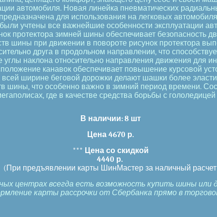
ации автомобиля. Новая линейка пневматических радиальн
предназначена для использования на легковых автомобиля
е были учтены все важнейшие особенности эксплуатации ав
сунок протектора зимней шины обеспечивает безопасность д
ств шины при движении в повороте рисунок протектора вы
сительно друга в продольном направлении, что способству
углы наклона относительно направления движения для инте
 расположение канавок обеспечивает повышение курсовой ус
 всей ширине беговой дорожки делают шашки более эласт
в шины, что особенно важно в зимний период времени. Со
егаполисах, где в качестве средства борьбы с гололедицей
В наличии:
8 шт
Цена 4670 р.
***
Цена со скидкой
4440 р.
(При предъявлении карты ШинМастер за наличный расчет
ных центрах всегда есть возможность купить шины или ди
ление карты рассрочки от Сбербанка прямо в торговом