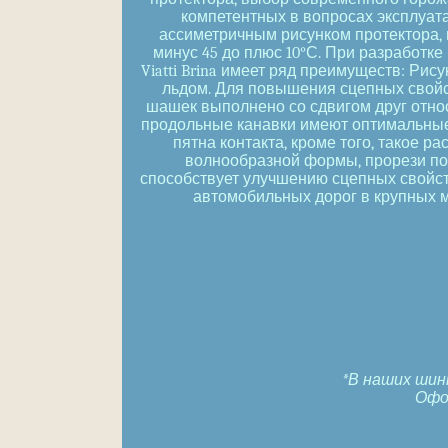
компетентных в вопросах эксплуат
ассиметричным рисунком протектора, 
минус 45 до плюс 10°С. При разработк
Viatti Brina имеет ряд преимуществ: Ри
льдом. Для повышения сцепных свой
шашек выполнено со сдвигом друг отно
продольные канавки имеют оптимальные 
пятна контакта, кроме того, такое
волнообразной формы, прорези по
способствует улучшению сцепных свойст
автомобильных дорог в крупных м
*В наших шин
Оформ