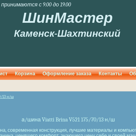
 принимаются с 9.00 до 19.00
ШинМастер
Каменск-Шахтинский
ист
Корзина
Оформление заказа
Контакты
Об
0/13 н/ш
а/шина Viatti Brina V521 175/70/13 н/ш
езина, современная конструкция, лучшие материалы и компь
анина, ценящего комфорт, знающего цену себе и своей маш