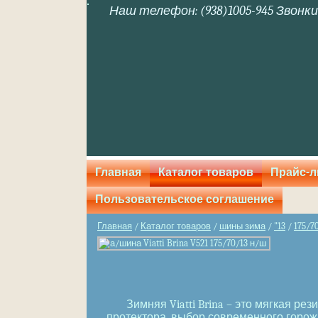
Наш телефон: (938)1005-945 Звонки
Главная
Каталог товаров
Прайс-л
Пользовательское соглашение
Главная
/
Каталог товаров
/
шины зима
/
"13
/
175/7
Зимняя Viatti Brina – это мягкая р
протектора, выбор современного горож