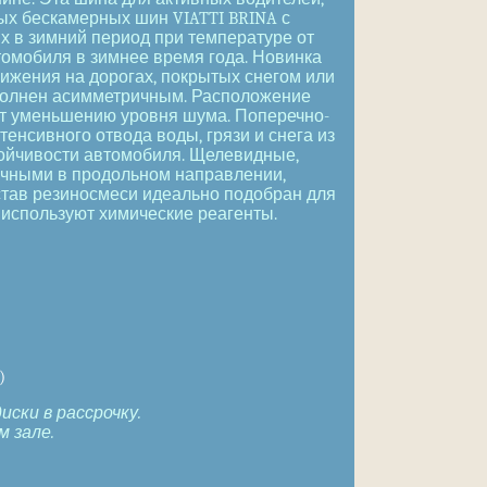
ых бескамерных шин VIATTI BRINA с
х в зимний период при температуре от
томобиля в зимнее время года. Новинка
вижения на дорогах, покрытых снегом или
полнен асимметричным. Расположение
ет уменьшению уровня шума. Поперечно-
нсивного отвода воды, грязи и снега из
тойчивости автомобиля. Щелевидные,
ичными в продольном направлении,
став резиносмеси идеально подобран для
 используют химические реагенты.
)
ски в рассрочку.
 зале.