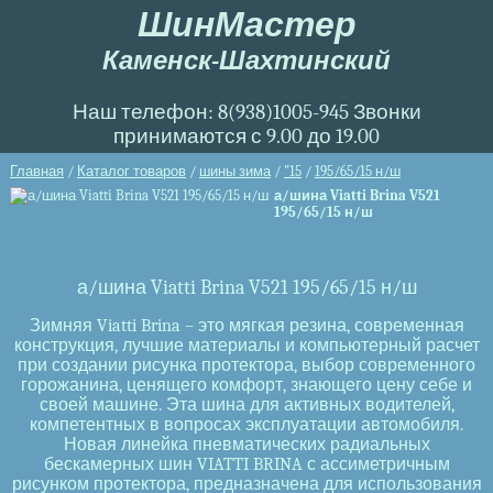
ШинМастер
Каменск-Шахтинский
Наш телефон: 8(938)1005-945 Звонки
принимаются с 9.00 до 19.00
Главная
/
Каталог товаров
/
шины зима
/
"15
/
195/65/15 н/ш
а/шина Viatti Brina V521
195/65/15 н/ш
а/шина Viatti Brina V521 195/65/15 н/ш
Зимняя Viatti Brina – это мягкая резина, современная
конструкция, лучшие материалы и компьютерный расчет
при создании рисунка протектора, выбор современного
горожанина, ценящего комфорт, знающего цену себе и
своей машине. Эта шина для активных водителей,
компетентных в вопросах эксплуатации автомобиля.
Новая линейка пневматических радиальных
бескамерных шин VIATTI BRINA с ассиметричным
рисунком протектора, предназначена для использования