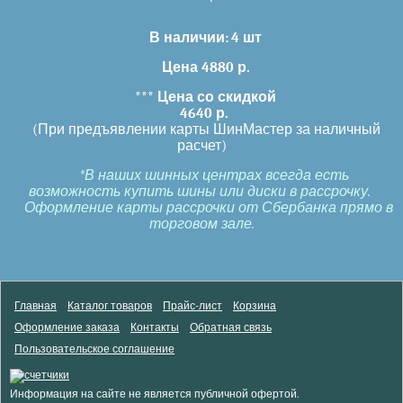
В наличии:
4 шт
Цена 4880 р.
***
Цена со скидкой
4640 р.
(При предъявлении карты ШинМастер за наличный
расчет)
*В наших шинных центрах всегда есть
возможность купить шины или диски в рассрочку.
Оформление карты рассрочки от Сбербанка прямо в
торговом зале.
Главная
Каталог товаров
Прайс-лист
Корзина
Оформление заказа
Контакты
Обратная связь
Пользовательское соглашение
Информация на сайте не является публичной офертой.