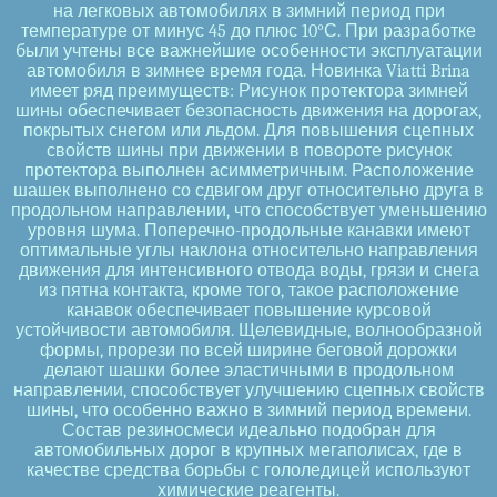
на легковых автомобилях в зимний период при
температуре от минус 45 до плюс 10°С. При разработке
были учтены все важнейшие особенности эксплуатации
автомобиля в зимнее время года. Новинка Viatti Brina
имеет ряд преимуществ: Рисунок протектора зимней
шины обеспечивает безопасность движения на дорогах,
покрытых снегом или льдом. Для повышения сцепных
свойств шины при движении в повороте рисунок
протектора выполнен асимметричным. Расположение
шашек выполнено со сдвигом друг относительно друга в
продольном направлении, что способствует уменьшению
уровня шума. Поперечно-продольные канавки имеют
оптимальные углы наклона относительно направления
движения для интенсивного отвода воды, грязи и снега
из пятна контакта, кроме того, такое расположение
канавок обеспечивает повышение курсовой
устойчивости автомобиля. Щелевидные, волнообразной
формы, прорези по всей ширине беговой дорожки
делают шашки более эластичными в продольном
направлении, способствует улучшению сцепных свойств
шины, что особенно важно в зимний период времени.
Состав резиносмеси идеально подобран для
автомобильных дорог в крупных мегаполисах, где в
качестве средства борьбы с гололедицей используют
химические реагенты.