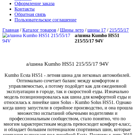
Оформление заказа
Контакты
Обратная связь
Пользовательское соглашение
Главная
/
Каталог товаров
/
Шины лето
/
шины 17
/
215/55/17
а/шина Kumho HS51
215/55/17 94V
а/шина Kumho HS51 215/55/17 94V
Kumho Ecsta HS51 - летняя шина для легковых автомобилей.
Оптимально сочетает баланс между комфортом и
управляемостью, а потому подойдет как для ежедневной
эксплуатации в городе, так и скоростной езды. Изначально
модель позиционировалась как шина для комфортной езды и
относилась к линейке шин Solus - Kumho Solus HS51. Однако
когда шину запустили в серийное производство, и она прошла
множество испытаний обычными водителями и
профессиональным сообществом, стало понятно, что по
многим характеристикам модель превосходит комфорт-класс,
и обладает большим потенциалом спортивных шин, которые
компания выпускает под линейкой Ecsta. Поэтому к лету 2015