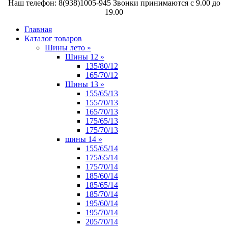
Наш телефон: 8(938)1005-945 Звонки принимаются с 9.00 до
19.00
Главная
Каталог товаров
Шины лето
»
Шины 12
»
135/80/12
165/70/12
Шины 13
»
155/65/13
155/70/13
165/70/13
175/65/13
175/70/13
шины 14
»
155/65/14
175/65/14
175/70/14
185/60/14
185/65/14
185/70/14
195/60/14
195/70/14
205/70/14