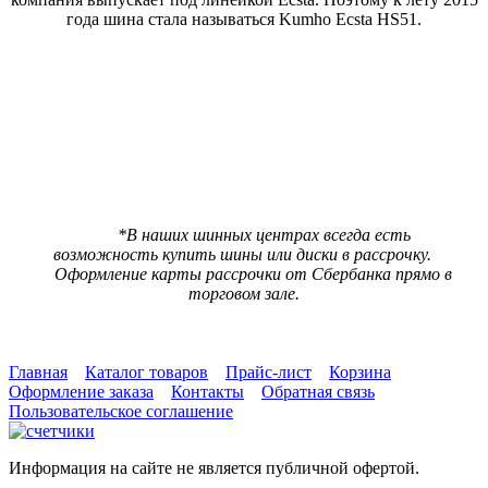
года шина стала называться Kumho Ecsta HS51.
В наличии:
2 шт
Цена 9470 р.
***
Цена со скидкой
9000 р.
(При предъявлении карты ШинМастер за наличный расчет)
*В наших шинных центрах всегда есть
возможность купить шины или диски в рассрочку.
Оформление карты рассрочки от Сбербанка прямо в
торговом зале.
Главная
Каталог товаров
Прайс-лист
Корзина
Оформление заказа
Контакты
Обратная связь
Пользовательское соглашение
Информация на сайте не является публичной офертой.