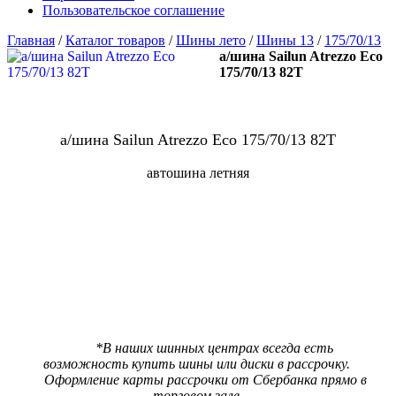
Пользовательское соглашение
Главная
/
Каталог товаров
/
Шины лето
/
Шины 13
/
175/70/13
а/шина Sailun Atrezzo Eco
175/70/13 82T
а/шина Sailun Atrezzo Eco 175/70/13 82T
автошина летняя
В наличии:
2 шт
Цена 3350 р.
***
Цена со скидкой
3180 р.
(При предъявлении карты ШинМастер за наличный расчет)
*В наших шинных центрах всегда есть
возможность купить шины или диски в рассрочку.
Оформление карты рассрочки от Сбербанка прямо в
торговом зале.