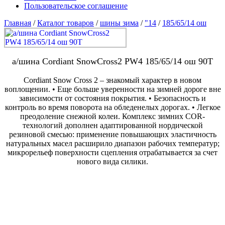
Пользовательское соглашение
Главная
/
Каталог товаров
/
шины зима
/
"14
/
185/65/14 ош
а/шина Cordiant SnowCross2 PW4 185/65/14 ош 90T
Cordiant Snow Cross 2 – знакомый характер в новом
воплощении. • Еще больше уверенности на зимней дороге вне
зависимости от состояния покрытия. • Безопасность и
контроль во время поворота на обледенелых дорогах. • Легкое
преодоление снежной колеи. Комплекс зимних COR-
технологий дополнен адаптированной нордической
резиновой смесью: применение повышающих эластичность
натуральных масел расширило диапазон рабочих температур;
микрорельеф поверхности сцепления отрабатывается за счет
нового вида силики.
В наличии:
4 шт
Цена 5520 р.
***
Цена со скидкой