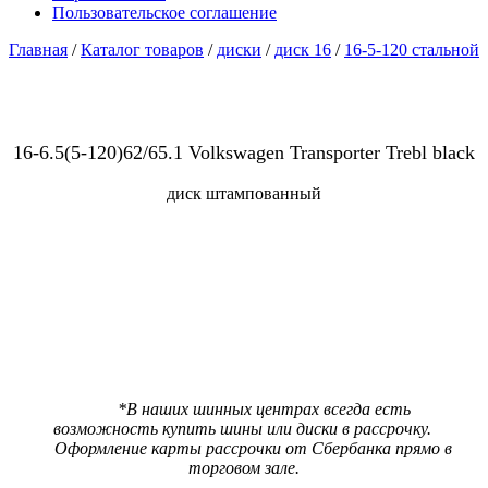
Пользовательское соглашение
Главная
/
Каталог товаров
/
диски
/
диск 16
/
16-5-120 стальной
16-6.5(5-120)62/65.1 Volkswagen Transporter Trebl black
диск штампованный
В наличии:
4 шт
Цена 7520 р.
***
Цена со скидкой
7140 р.
(При предъявлении карты ШинМастер за наличный расчет)
*В наших шинных центрах всегда есть
возможность купить шины или диски в рассрочку.
Оформление карты рассрочки от Сбербанка прямо в
торговом зале.