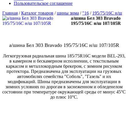
Пользовательское соглашение
Главная
/
Каталог товаров
/
шины зима
/
"16
/
195/75/16С н/ш
а/шина Бел 303 Bravado
195/75/16С н/ш 107/105R
а/шина Бел 303 Bravado 195/75/16С н/ш 107/105R
Легкогрузовая радиальная шина 185/75R16C модели BEL-293,
в камерном и бескамерном исполнении, с текстильным
каркасом и металлокордным брекером, с зимним рисунком
протектора. Предназначена для эксплуатации на грузовых
автомобилях семейства "Соболь", "Газель" и их
модификаций. Шины предназначены для эксплуатации в
зимних условиях по дорогам в заснеженном и обледенелом
состоянии при температуре окружающей среды от минус 45°С
до плюс 10°С.
В наличии:
6 шт
Цена 8390 р.