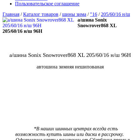
Пользовательское соглашение
Главная
/
Каталог товаров
/
шины зима
/
"16
/
205/60/16 н/ш
а/шина Sonix
Snowrover868 XL
205/60/16 н/ш 96H
а/шина Sonix Snowrover868 XL 205/60/16 н/ш 96H
автошина зимняя нешипованая
В наличии:
8 шт
Цена 4970 р.
***
Цена со скидкой
4720 р.
(При предъявлении карты ШинМастер за наличный расчет)
*В наших шинных центрах всегда есть
возможность купить шины или диски в рассрочку.
Оформление карты рассрочки от Сбербанка прямо в