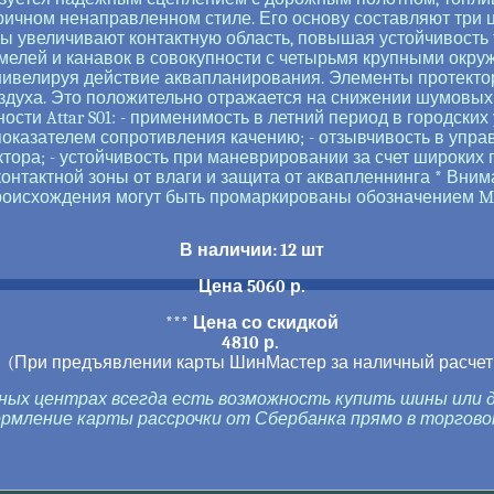
ичном ненаправленном стиле. Его основу составляют три ц
ны увеличивают контактную область, повышая устойчивость
елей и канавок в совокупности с четырьмя крупными окр
 нивелируя действие аквапланирования. Элементы протект
здуха. Это положительно отражается на снижении шумовых 
сти Attar S01: - применимость в летний период в городских 
казателем сопротивления качению; - отзывчивость в упра
ктора; - устойчивость при маневрировании за счет широки
контактной зоны от влаги и защита от аквапленнинга * Вним
роисхождения могут быть промаркированы обозначением M
В наличии:
12 шт
Цена 5060 р.
***
Цена со скидкой
4810 р.
(При предъявлении карты ШинМастер за наличный расчет
ных центрах всегда есть возможность купить шины или ди
ление карты рассрочки от Сбербанка прямо в торговом