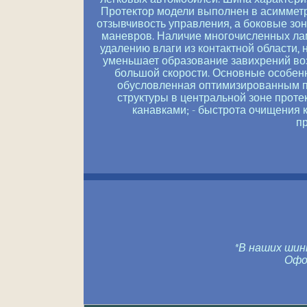
Протектор модели выполнен в асимметр
отзывчивость управления, а боковые зо
маневров. Наличие многочисленных лам
удалению влаги из контактной области,
уменьшает образование завихрений во
большой скорости. Основные особенно
обусловленная оптимизированным по
структуры в центральной зоне проте
канавками; - быстрота очищения 
п
*В наших шин
Оформ