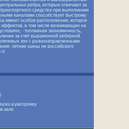
ентральных ребра, которые отвечают за
 транспортного средства при выполнении
ужными каналами способствует быстрому
ора имеют особое расположение, которое
эффектов, в том числе возникающих на
условиях; - топливная экономичность,
влении за счет выраженной реберной
х плечевых зон с разнонаправленными
ание: летние шины не российского
+S
)
ски в рассрочку.
 зале.