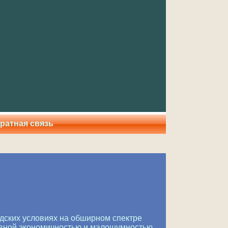
ратная связь
родских условиях на обширном спектре
вной экономичностью и малошумностью.