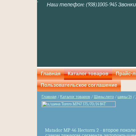
Наш телефон: (938)1005-945 Звонки
Главная
Каталог товаров
Прайс-л
Пользовательское соглашение
Главная
/
Каталог товаров
/
Шины лето
/
шины 14
/
Matador MP 46 Hectorra 2 - второе пок
самом тяжелом сегменте автопокрышек