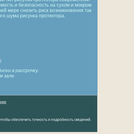
ость и безопасность на сухом и мокром
ей мере снизить риск возникновения так
го шума рисунка протектора.
)
ски в рассрочку.
 зале.
ение
чтобы обеспечить точность и подробность сведений.