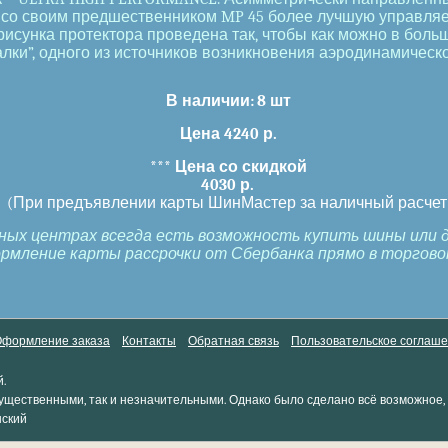
 со своим предшественником MP 45 более лучшую управляем
исунка протектора проведена так, чтобы как можно в больш
ки”, одного из источников возникновения аэродинамическо
В наличии:
8 шт
Цена 4240 р.
***
Цена со скидкой
4030 р.
(При предъявлении карты ШинМастер за наличный расчет
ных центрах всегда есть возможность купить шины или ди
ление карты рассрочки от Сбербанка прямо в торговом
формление заказа
Контакты
Обратная связь
Пользовательское соглаш
.
ущественными, так и незначительными. Однако было сделано всё возможное, 
нский