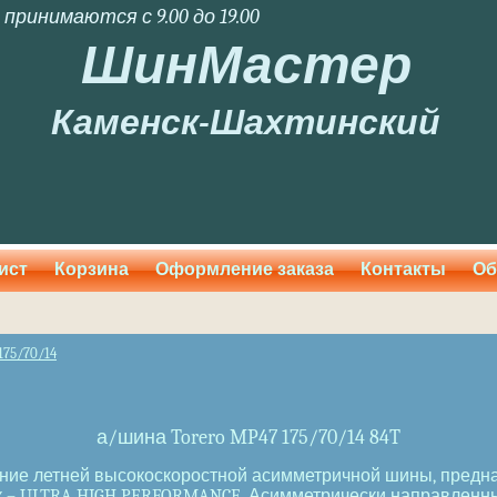
 принимаются с 9.00 до 19.00
ШинМастер
Каменск-Шахтинский
ист
Корзина
Оформление заказа
Контакты
Об
175/70/14
а/шина Torero MP47 175/70/14 84T
оление летней высокоскоростной асимметричной шины, пред
 – ULTRA HIGH PERFORMANCE. Асимметрически направленны