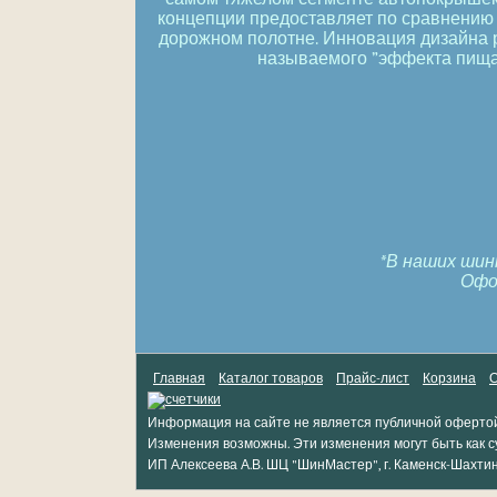
концепции предоставляет по сравнению
дорожном полотне. Инновация дизайна р
называемого ”эффекта пищал
*В наших шин
Оформ
Главная
Каталог товаров
Прайс-лист
Корзина
О
Информация на сайте не является публичной офертой
Изменения возможны. Эти изменения могут быть как с
ИП Алексеева А.В. ШЦ "ШинМастер", г. Каменск-Шахти